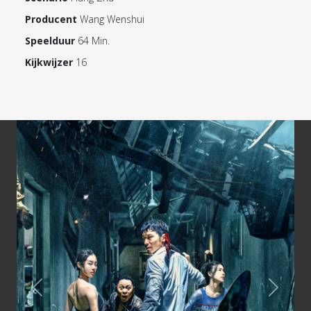
Producent
Wang Wenshui
Speelduur
64 Min.
Kijkwijzer
16
Previous
Next