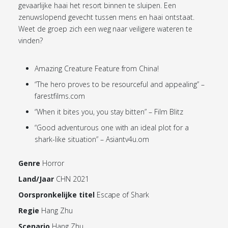
gevaarlijke haai het resort binnen te sluipen. Een
zenuwslopend gevecht tussen mens en haai ontstaat.
Weet de groep zich een weg naar veiligere wateren te
vinden?
Amazing Creature Feature from China!
“The hero proves to be resourceful and appealing” –
farestfilms.com
“When it bites you, you stay bitten” – Film Blitz
“Good adventurous one with an ideal plot for a
shark-like situation” – Asiantv4u.om
Genre
Horror
Land/Jaar
CHN 2021
Oorspronkelijke titel
Escape of Shark
Regie
Hang Zhu
Scenario
Hang Zhu