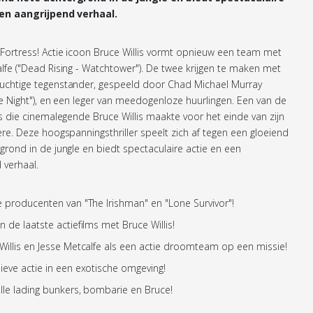
en aangrijpend verhaal.
Fortress! Actie icoon Bruce Willis vormt opnieuw een team met
lfe ("Dead Rising - Watchtower"). De twee krijgen te maken met
uchtige tegenstander, gespeeld door Chad Michael Murray
he Night"), en een leger van meedogenloze huurlingen. Een van de
ms die cinemalegende Bruce Willis maakte voor het einde van zijn
ère. Deze hoogspanningsthriller speelt zich af tegen een gloeiend
grond in de jungle en biedt spectaculaire actie en een
 verhaal.
 producenten van "The Irishman" en "Lone Survivor"!
n de laatste actiefilms met Bruce Willis!
Willis en Jesse Metcalfe als een actie droomteam op een missie!
ieve actie in een exotische omgeving!
lle lading bunkers, bombarie en Bruce!