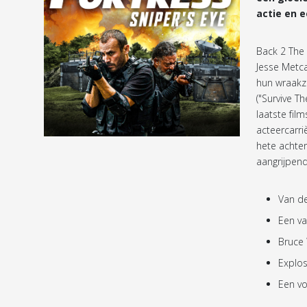
actie en e
Back 2 The 
Jesse Metca
hun wraakz
("Survive T
laatste fil
acteercarri
hete achter
aangrijpend
Van de
Een va
Bruce 
Explos
Een vo