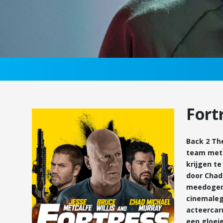
Fortr
Back 2 The
team met 
krijgen t
door Chad
meedogenl
cinemaleg
acteercarr
een gloeie