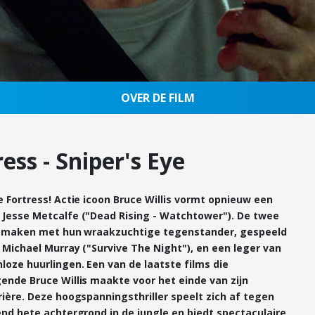
OVER DE FILM
ess - Sniper's Eye
 Fortress! Actie icoon Bruce Willis vormt opnieuw een
Jesse Metcalfe ("Dead Rising - Watchtower"). De twee
e maken met hun wraakzuchtige tegenstander, gespeeld
 Michael Murray ("Survive The Night"), en een leger van
oze huurlingen. Een van de laatste films die
ende Bruce Willis maakte voor het einde van zijn
ière. Deze hoogspanningsthriller speelt zich af tegen
nd hete achtergrond in de jungle en biedt spectaculaire