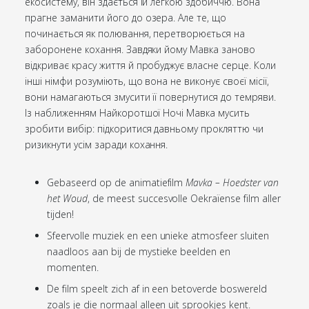
екосистему, він здається їй легкою здобиччю. Вона
прагне заманити його до озера. Але те, що
починається як полювання, перетворюється на
заборонене кохання. Завдяки йому Мавка заново
відкриває красу життя й пробуджує власне серце. Коли
інші німфи розуміють, що вона не виконує своєї місії,
вони намагаються змусити її повернутися до темряви.
Із наближенням Найкоротшої Ночі Мавка мусить
зробити вибір: підкоритися давньому прокляттю чи
ризикнути усім заради кохання.
Gebaseerd op de animatiefilm
Mavka – Hoedster van
het Woud
, de meest succesvolle Oekraïense film aller
tijden!
Sfeervolle muziek en een unieke atmosfeer sluiten
naadloos aan bij de mystieke beelden en
momenten.
De film speelt zich af in een betoverde boswereld
zoals je die normaal alleen uit sprookjes kent.