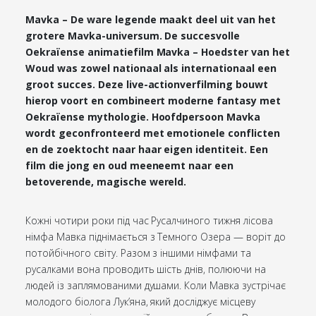
Mavka – De ware legende maakt deel uit van het
grotere Mavka-universum. De succesvolle
Oekraïense animatiefilm Mavka – Hoedster van het
Woud was zowel nationaal als internationaal een
groot succes. Deze live-actionverfilming bouwt
hierop voort en combineert moderne fantasy met
Oekraïense mythologie. Hoofdpersoon Mavka
wordt geconfronteerd met emotionele conflicten
en de zoektocht naar haar eigen identiteit. Een
film die jong en oud meeneemt naar een
betoverende, magische wereld.
Кожні чотири роки під час Русалчиного тижня лісова
німфа Мавка піднімається з Темного Озера — воріт до
потойбічного світу. Разом з іншими німфами та
русалками вона проводить шість днів, полюючи на
людей із заплямованими душами. Коли Мавка зустрічає
молодого біолога Лук’яна, який досліджує місцеву