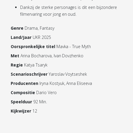
Dankzij de sterke personages is dit een bijzondere
filmervaring voor jong en oud.
Genre
Drama, Fantasy
Land/Jaar
UKR 2025
Oorspronkelijke titel
Mavka - True Myth
Met
Arina Bocharova, Ivan Dovzhenko
Regie
Katya Tsaryk
Scenarioschrijver
Yaroslav Voytseshek
Producenten
Iryna Kostyuk, Anna Eliseeva
Compositie
Dario Vero
Speelduur
92 Min.
Kijkwijzer
12