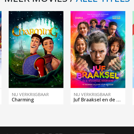
NU VERKRIJGBAAR
NU VERKRIJGBAAR
Charming
Juf Braaksel en de Mysterieuze Verdwijning