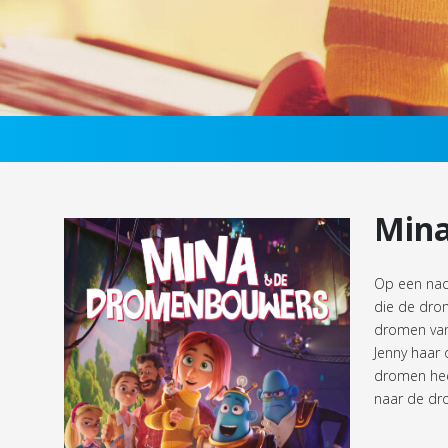
Mina
Op een nac
die de dro
dromen van 
Jenny haar 
dromen hee
naar de dro