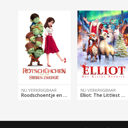
NU VERKRIJGBAAR
NU VERKRIJGBAAR
Roodschoentje en de Zeven Dwergen
Elliot: The Littlest Reindeer