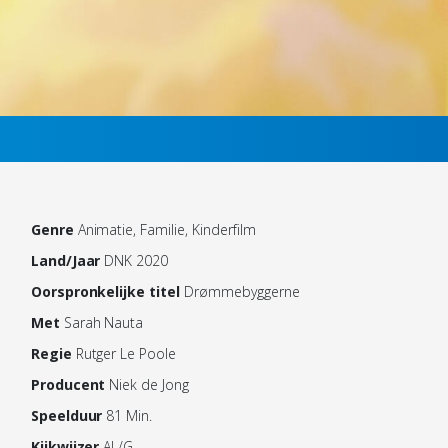
Genre
Animatie, Familie, Kinderfilm
Land/Jaar
DNK 2020
Oorspronkelijke titel
Drømmebyggerne
Met
Sarah Nauta
Regie
Rutger Le Poole
Producent
Niek de Jong
Speelduur
81 Min.
Kijkwijzer
AL/G