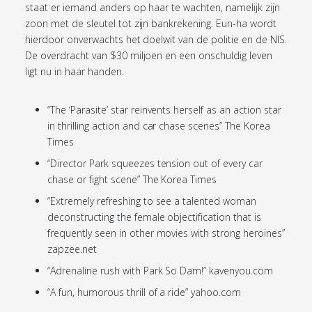
staat er iemand anders op haar te wachten, namelijk zijn
zoon met de sleutel tot zijn bankrekening. Eun-ha wordt
hierdoor onverwachts het doelwit van de politie en de NIS.
De overdracht van $30 miljoen en een onschuldig leven
ligt nu in haar handen.
“The ‘Parasite’ star reinvents herself as an action star
in thrilling action and car chase scenes” The Korea
Times
“Director Park squeezes tension out of every car
chase or fight scene” The Korea Times
“Extremely refreshing to see a talented woman
deconstructing the female objectification that is
frequently seen in other movies with strong heroines”
zapzee.net
“Adrenaline rush with Park So Dam!” kavenyou.com
“A fun, humorous thrill of a ride” yahoo.com