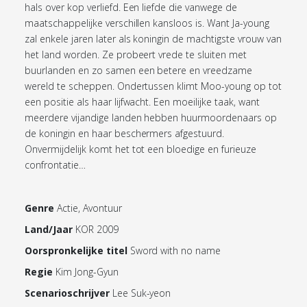
hals over kop verliefd. Een liefde die vanwege de
maatschappelijke verschillen kansloos is. Want Ja-young
zal enkele jaren later als koningin de machtigste vrouw van
het land worden. Ze probeert vrede te sluiten met
buurlanden en zo samen een betere en vreedzame
wereld te scheppen. Ondertussen klimt Moo-young op tot
een positie als haar lijfwacht. Een moeilijke taak, want
meerdere vijandige landen hebben huurmoordenaars op
de koningin en haar beschermers afgestuurd.
Onvermijdelijk komt het tot een bloedige en furieuze
confrontatie…
Genre
Actie, Avontuur
Land/Jaar
KOR 2009
Oorspronkelijke titel
Sword with no name
Regie
Kim Jong-Gyun
Scenarioschrijver
Lee Suk-yeon