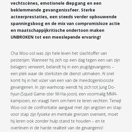
vechtscènes, emotionele diepgang en een
beklemmende gevangenissfeer. Sterke
acteerprestaties, een steeds verder opbouwende
spanningsboog en de mix van compromisloze actie
en maatschappijkritische ondertoon maken
UNBROKEN tot een meeslepende ervaring!
Cha Woo-sol was zijn hele leven het slachtoffer van
pesterijen. Wanneer hij zich op een dag tegen een van zijn
belagers verweert, belandt hij in een jeugdgevangenis –
een plek waar de sterksten de dienst uitmaken. Al snel
komt hij in het vizier van een van de meedogenloosste
gevangenen. In zijn wanhoop wendt hij zich tot Jung Do-
hyun (Squid Game-ster Wi Ha-joon), een voormalig MMA-
kampioen, en vraagt hem om hem te leren vechten. Terwijl
Woo-sol de confrontatie aangaat met zijn angsten en stap
voor stap zijn fysieke en mentale grenzen overwint, moet
hij leren ook zonder hulp stand te houden – en te
overleven in de harde realiteit van de gevangenis!