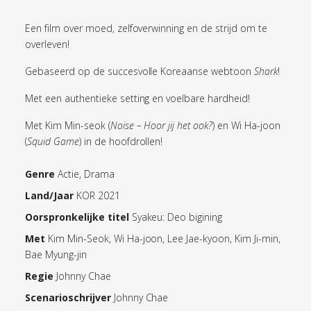
Een film over moed, zelfoverwinning en de strijd om te
overleven!
Gebaseerd op de succesvolle Koreaanse webtoon
Shark
!
Met een authentieke setting en voelbare hardheid!
Met Kim Min-seok (
Noise – Hoor jij het ook?
) en Wi Ha-joon
(
Squid Game
) in de hoofdrollen!
Genre
Actie, Drama
Land/Jaar
KOR 2021
Oorspronkelijke titel
Syakeu: Deo bigining
Met
Kim Min-Seok, Wi Ha-joon, Lee Jae-kyoon, Kim Ji-min,
Bae Myung-jin
Regie
Johnny Chae
Scenarioschrijver
Johnny Chae