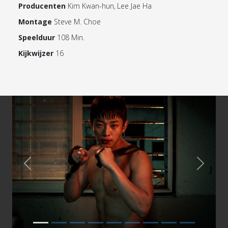
Producenten
Kim Kwan-hun, Lee Jae Ha
Montage
Steve M. Choe
Speelduur
108 Min.
Kijkwijzer
16
Previous
Next